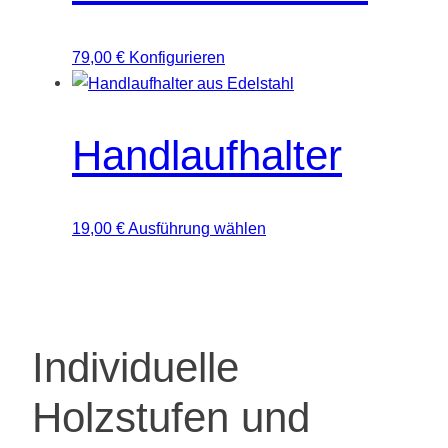
79,00
€
Konfigurieren
Handlaufhalter
Dieses
19,00
€
Ausführung wählen
Produkt
weist
mehrere
Varianten
Individuelle
auf.
Die
Holzstufen und
Optionen
können