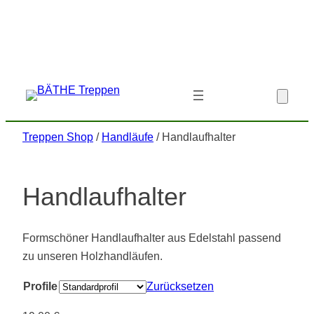
Zum
Inhalt
springen
Treppen Shop
/
Handläufe
/ Handlaufhalter
Handlaufhalter
Formschöner Handlaufhalter aus Edelstahl passend
zu unseren Holzhandläufen.
Profile
Zurücksetzen