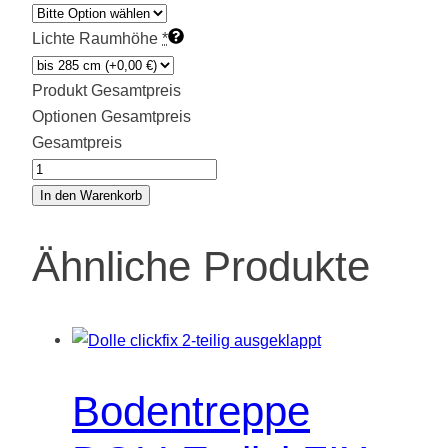
Lichte Raumhöhe
*
Produkt Gesamtpreis
Optionen Gesamtpreis
Gesamtpreis
Bodentreppe
DOLLE
In den Warenkorb
kompakt
Menge
Ähnliche Produkte
Bodentreppe