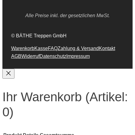
Alle Preise inkl. der gesetzlichen MwSt.
© BÄTHE Treppen GmbH
Warenkorb
Kasse
FAQ
Zahlung & Versand
Kontakt
AGB
Widerruf
Datenschutz
Impressum
Ihr Warenkorb
(Artikel:
0)
Produkt
Details
Gesamtsumme