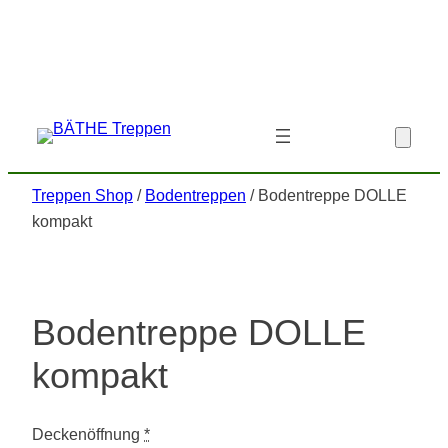
Zum
Inhalt
springen
Treppen Shop
/
Bodentreppen
/ Bodentreppe DOLLE
kompakt
Bodentreppe DOLLE
kompakt
Deckenöffnung
*